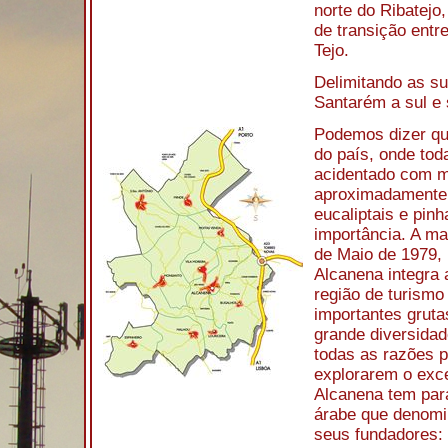
norte do Ribatejo
de transição entr
Tejo.
Delimitando as su
Santarém a sul e
Podemos dizer que
do país, onde tod
acidentado com m
aproximadamente 
eucaliptais e pin
importância. A ma
de Maio de 1979, 
Alcanena integra 
região de turismo
importantes gruta
grande diversidad
todas as razões p
explorarem o exce
Alcanena tem par
árabe que denomi
seus fundadores: