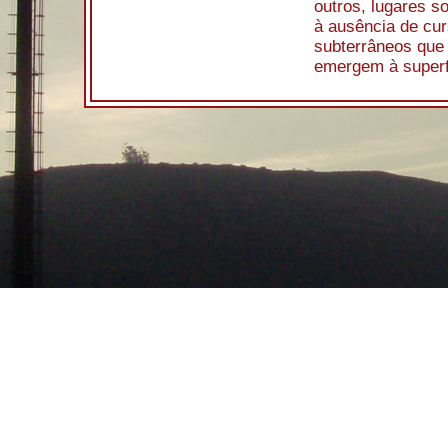
outros, lugares s
à ausência de cur
subterrâneos que 
emergem à superf