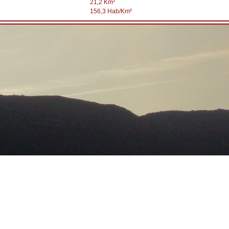
21,2 Km²
156,3 Hab/Km²