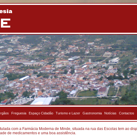
rgãos
Freguesia
Espaço Cidadão
Turismo e Lazer
Gastronomia
Notícias
Contactos
tulada com a Farmácia Moderna de Minde, situada na rua das Escolas tem ao disp
ade de medicamentos e uma boa assistência.