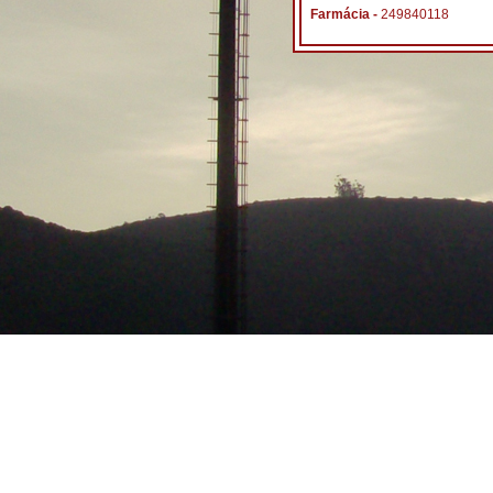
Farmácia -
249840118